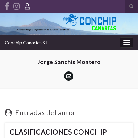
Alte
el
Search for:
form
de
bús
Conchip Canarias S.L
Alter
la
nave
Jorge Sanchís Montero
Entradas del autor
CLASIFICACIONES CONCHIP