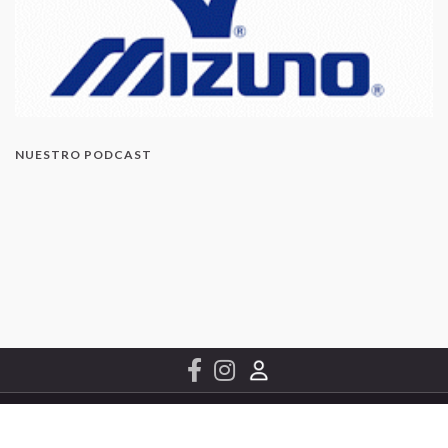
NUESTRO PODCAST
© 2022 Conchip Canarias S.L.
Contacto
Hecho con
por
Graphene Themes
.