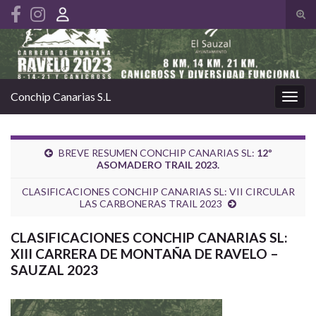
Alte
el
Search for:
form
de
bús
Conchip Canarias S.L
Alter
la
nave
BREVE RESUMEN CONCHIP CANARIAS SL:
12º
ASOMADERO TRAIL 2023.
CLASIFICACIONES CONCHIP CANARIAS SL: VII CIRCULAR
LAS CARBONERAS TRAIL 2023
CLASIFICACIONES CONCHIP CANARIAS SL:
XIII CARRERA DE MONTAÑA DE RAVELO –
SAUZAL 2023