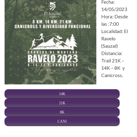
Fecha:
14/05/2023
Hora: Desde
las :7:00
Localidad: El
Ravelo
(Sauzal)
Distancia:
Trail 21K –
14K – 8K y
Canicross.
14K
21K
8K
CANI