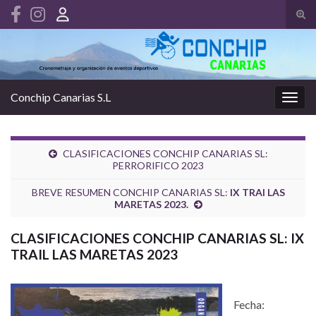
Alte
el
Search for:
form
de
bús
Conchip Canarias S.L
Alter
la
nave
CLASIFICACIONES CONCHIP CANARIAS SL:
PERRORIFICO 2023
BREVE RESUMEN CONCHIP CANARIAS SL:
IX TRAI LAS
MARETAS 2023.
CLASIFICACIONES CONCHIP CANARIAS SL: IX
TRAIL LAS MARETAS 2023
Fecha: