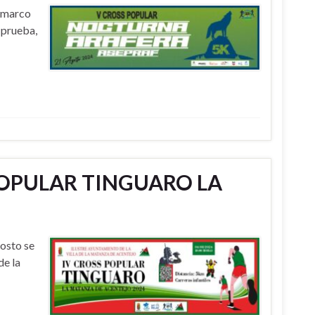
l marco
 prueba,
POPULAR TINGUARO LA
osto se
de la