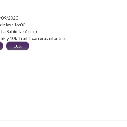
6/09/2023
e las : 16:00
 La Sabinita (Arico)
 5k y 10k Trail + carreras infantiles.
10K