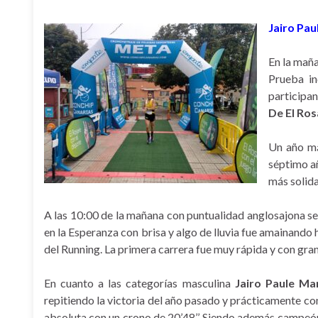
Jairo Pau
En la maña
Prueba in
participa
De El Ros
Un año más
séptimo añ
más solida
A las 10:00 de la mañana con puntualidad anglosajona se
en la Esperanza con brisa y algo de lluvia fue amainando h
del Running. La primera carrera fue muy rápida y con gra
En cuanto a las categorías masculina
Jairo Paule Ma
repitiendo la victoria del año pasado y prácticamente c
absoluta con un crono de 20’48’’. Siendo además campeón