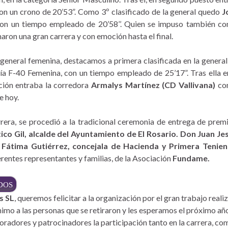
on un crono de 20’53”. Como 3º clasificado de la general quedo
J
on un tiempo empleado de 20’58’’. Quien se impuso también c
maron una gran carrera y con emoción hasta el final.
 general femenina, destacamos a primera clasificada en la genera
ría F-40 Femenina, con un tiempo empleado de 25’17”. Tras ella 
ición entraba la corredora
Armalys Martínez (CD
Vallivana)
con
e hoy.
rrera, se procedió a la tradicional ceremonia de entrega de premi
tico Gil, alcalde del Ayuntamiento de El Rosario. Don Juan 
Fátima Gutiérrez, concejala de Hacienda y Primera Tenien
rentes representantes y familias, de la Asociación
Fundame.
DOS
s SL
, queremos felicitar a la organización por el gran trabajo reali
imo a las personas que se retiraron y les esperamos el próximo añ
radores y patrocinadores la participación tanto en la carrera, com