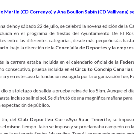
le Martin (CD Correayo) y Ana Boullon Sabín (CD Vallivana) 
na de hoy sábado 22 de julio, se celebró la novena edición de la 
cluida en el programa de fiestas del Ayuntamiento De El Rosa
ntes entre las diferentes categorías, desde más pequeños/as has
ario
, bajo la dirección de la
Concejalía de Deportes y la empres
 la carrera estaba incluida en el calendario oficial de la
Federa
o consecutivo, prueba incluida en el
Circuito Conchip Canarias 
ria y en este caso la fundación escogida por la organización fue;
F
 dio pistoletazo de salida a prueba reina de los 5km. Aunque el d
asta incluso salir el sol. Se disfrutó de una magnifica mañana para 
n expectación de público.
rtín
, del
Club Deportivo CorreAyo Spar Tenerife
, se impus
on el mismo tiempo. Jairo se impuso y se proclamaba campeón en l
, en la categoría Senior Masculino. Tras él, en segundo puesto en