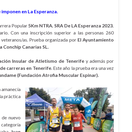
se imponen en La Esperanza.
Carrera Popular
5Km NTRA. SRA De LA Esperanza 2023.
rio. Con una inscripción superior a las personas 260
ta veteranos/as. Prueba organizada por
El Ayuntamiento
a Conchip Canarias SL.
ción Insular de Atletismo de Tenerife
y además por
de carreras en Tenerife
. Este año la prueba era una vez
undame (Fundación Atrofia Muscular Espinar).
ía amanecía
la práctica
o de nuevo
a categoría
traba
, Juan