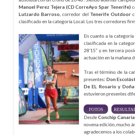
Manuel Perez Tejera (CD CorreAyo Spar Tenerife)
c
Lutzardo Barroso
, corredor del
Tenerife Outdoor
c
clasificado en la categoría Local. Los tres corredores fir
En cuanto a la categoría
clasificada en la catego
28’15” y en tercera pos
actuación en la mañana d
Tras el término de la ca
presentes
: Don Escolás
De EL Rosario y Doña 
estuvieron presentes dife
FOTOS
RESULTA
Desde
Conchip Canaria
novena edición, mucho án
agradecemos a los colabo