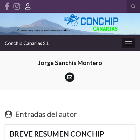
Alte
el
Search for:
form
de
bús
Conchip Canarias S.L
Alter
la
nave
Jorge Sanchís Montero
Entradas del autor
BREVE RESUMEN CONCHIP