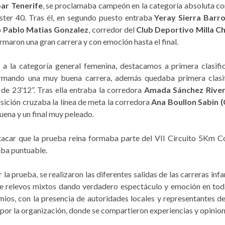
ar Tenerife
, se proclamaba campeón en la categoría absoluta co
ster 40. Tras él, en segundo puesto entraba
Yeray Sierra
Barr
o
Pablo Matias Gonzalez
, corredor del
Club Deportivo Milla C
rmaron una gran carrera y con emoción hasta el final.
 a la categoría general femenina, destacamos a primera clasifi
rmando una muy buena carrera, además quedaba primera clasif
de 23’12”. Tras ella entraba la corredora
Amada Sánchez Rive
sición cruzaba la línea de meta la corredora
Ana Boullon Sabin
(
ena y un final muy peleado.
acar que la prueba reina formaba parte del VII Circuito 5Km Co
eba puntuable.
ar la prueba, se realizaron las diferentes salidas de las carreras infa
 de relevos mixtos dando verdadero espectáculo y emoción en toda
mios, con la presencia de autoridades locales y representantes de
or la organización, donde se compartieron experiencias y opinion