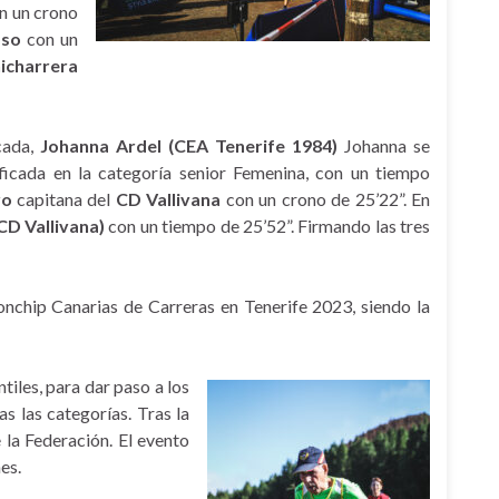
n un crono
oso
con un
hicharrera
cada,
Johanna Ardel (CEA Tenerife 1984)
Johanna se
icada en la categoría senior Femenina, con un tiempo
ro
capitana del
CD Vallivana
con un crono de 25’22”. En
CD Vallivana)
con un tiempo de 25’52”. Firmando las tres
nchip Canarias de Carreras en Tenerife 2023, siendo la
ntiles, para dar paso a los
s las categorías. Tras la
 la Federación. El evento
es.