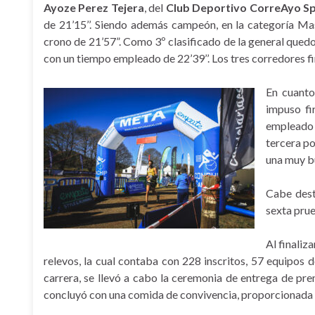
Ayoze Perez Tejera
, del
Club Deportivo CorreAyo Sp
de 21’15’’. Siendo además campeón, en la categoría Ma
crono de 21’57”. Como 3º clasificado de la general qued
con un tiempo empleado de 22’39’’. Los tres corredores fi
En cuanto
impuso fi
empleado 
tercera po
una muy bu
Cabe dest
sexta pru
Al finaliz
relevos, la cual contaba con 228 inscritos, 57 equipos
carrera, se llevó a cabo la ceremonia de entrega de pre
concluyó con una comida de convivencia, proporcionada p