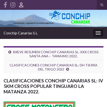
Alte
el
Search for:
form
de
bús
Conchip Canarias S.L
Alter
la
nave
BREVE RESUMEN CONCHIP CANARIAS SL: XXX CROSS
SANTA ANA – TAMAIMO 2022.
CLASIFICACIONES CONCHIP CANARIAS SL: DH TIERRA
DEL TRIGO 2022
CLASIFICACIONES CONCHIP CANARIAS SL: IV
5KM CROSS POPULAR TINGUARO LA
MATANZA 2022.