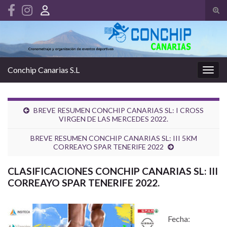
Alte
el
Search for:
form
de
bús
Conchip Canarias S.L
Alter
la
nave
BREVE RESUMEN CONCHIP CANARIAS SL: I CROSS
VIRGEN DE LAS MERCEDES 2022.
BREVE RESUMEN CONCHIP CANARIAS SL: III 5KM
CORREAYO SPAR TENERIFE 2022
CLASIFICACIONES CONCHIP CANARIAS SL: III
CORREAYO SPAR TENERIFE 2022.
Fecha: