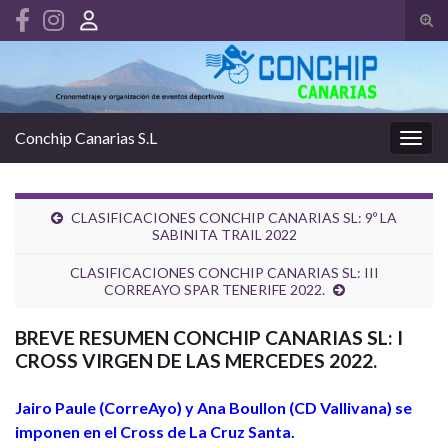
Alte
el
Search for:
form
de
bús
Conchip Canarias S.L
Alter
la
nave
CLASIFICACIONES CONCHIP CANARIAS SL: 9º LA
SABINITA TRAIL 2022
CLASIFICACIONES CONCHIP CANARIAS SL: III
CORREAYO SPAR TENERIFE 2022.
BREVE RESUMEN CONCHIP CANARIAS SL: I
CROSS VIRGEN DE LAS MERCEDES 2022.
Jairo Paule (CorreAyo) y Ana Boullon (CD Vallivana) se
imponen en el Cross de La Cruz Santa.