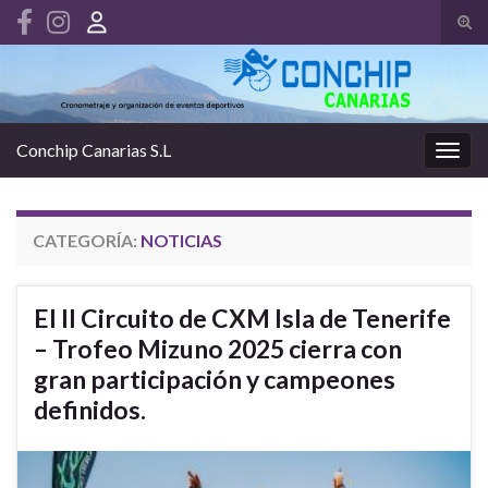
Alte
el
Search for:
form
de
bús
Conchip Canarias S.L
Alter
la
nave
CATEGORÍA:
NOTICIAS
El II Circuito de CXM Isla de Tenerife
– Trofeo Mizuno 2025 cierra con
gran participación y campeones
definidos.