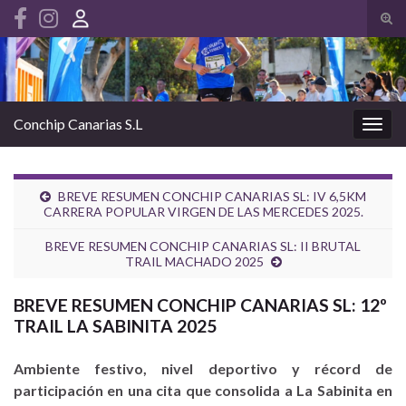
Alte
el
Search for:
form
de
bús
Conchip Canarias S.L
Alter
la
nave
BREVE RESUMEN CONCHIP CANARIAS SL: IV 6,5KM
CARRERA POPULAR VIRGEN DE LAS MERCEDES 2025.
BREVE RESUMEN CONCHIP CANARIAS SL: II BRUTAL
TRAIL MACHADO 2025
BREVE RESUMEN CONCHIP CANARIAS SL: 12º
TRAIL LA SABINITA 2025
Ambiente festivo, nivel deportivo y récord de
participación en una cita que consolida a La Sabinita en