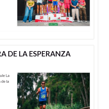
RA DE LA ESPERANZA
ule La
 de la