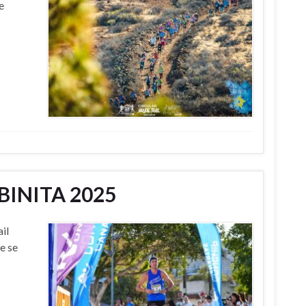
e
BINITA 2025
il
e se