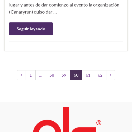
lugar y antes de dar comienzo al evento la organización
(Canaryrun) quiso dar …
Seguir leyendo
1
…
58
59
60
61
62