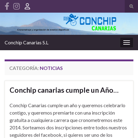
Alte
el
Search for:
form
de
bús
Conchip Canarias S.L
Alter
la
nave
CATEGORÍA:
NOTICIAS
Conchip canarias cumple un Año…
Conchip Canarias cumple un año y queremos celebrarlo
contigo, y queremos premiarte con una inscripción
gratuita a cualquiera carrera que cronometremos este
2014. Sorteamos dos inscripciones entre todos nuestros
seguidores del facebook, si quieres ser uno de los