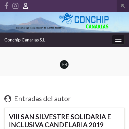
Alte
el
Search for:
form
de
bús
Conchip Canarias S.L
Alter
la
nave
Entradas del autor
VIII SAN SILVESTRE SOLIDARIA E
INCLUSIVA CANDELARIA 2019