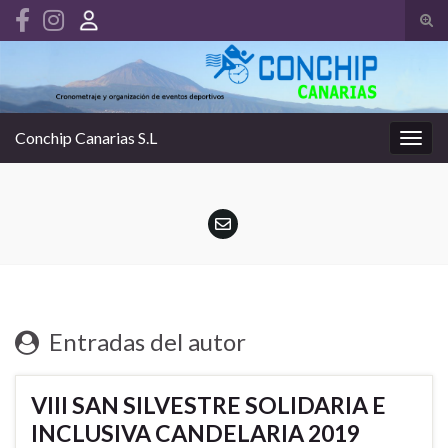
Alte
el
Search for:
form
de
bús
Conchip Canarias S.L
Alter
la
nave
Entradas del autor
VIII SAN SILVESTRE SOLIDARIA E
INCLUSIVA CANDELARIA 2019