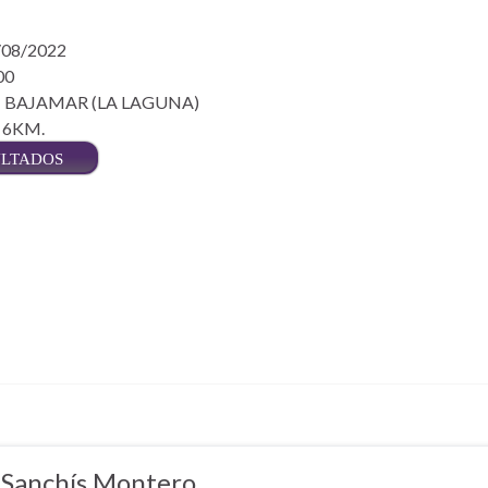
/08/2022
00
d: BAJAMAR (LA LAGUNA)
: 6KM.
ULTADOS
 Sanchís Montero