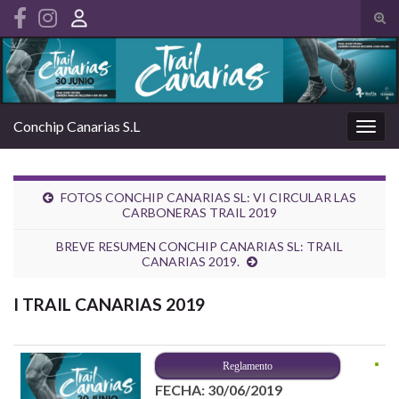
Alte
el
Search for:
form
de
bús
Conchip Canarias S.L
Alter
la
nave
FOTOS CONCHIP CANARIAS SL: VI CIRCULAR LAS
CARBONERAS TRAIL 2019
BREVE RESUMEN CONCHIP CANARIAS SL: TRAIL
CANARIAS 2019.
I TRAIL CANARIAS 2019
Reglamento
FECHA: 30/06/2019