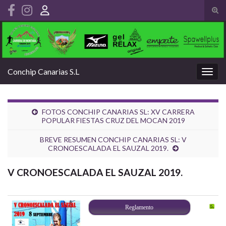
Alte
el
Search for:
form
de
bús
Conchip Canarias S.L
Alter
la
nave
FOTOS CONCHIP CANARIAS SL: XV CARRERA
POPULAR FIESTAS CRUZ DEL MOCAN 2019
BREVE RESUMEN CONCHIP CANARIAS SL: V
CRONOESCALADA EL SAUZAL 2019.
V CRONOESCALADA EL SAUZAL 2019.
Reglamento
–