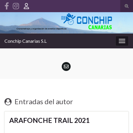
Alte
el
Search for:
form
de
bús
Conchip Canarias S.L
Alter
la
nave
Entradas del autor
ARAFONCHE TRAIL 2021