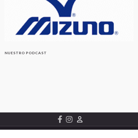
NUESTRO PODCAST
© 2022 Conchip Canarias S.L.
Contacto
Hecho con
por
Graphene Themes
.