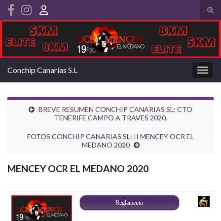
Alte
el
Search for:
form
de
bús
Conchip Canarias S.L
Alter
la
nave
BREVE RESUMEN CONCHIP CANARIAS SL; CTO
TENERIFE CAMPO A TRAVES 2020.
FOTOS CONCHIP CANARIAS SL: II MENCEY OCR EL
MEDANO 2020
MENCEY OCR EL MEDANO 2020
Reglamento
–