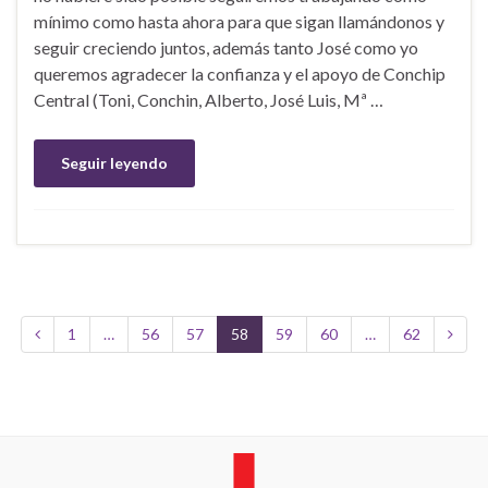
mínimo como hasta ahora para que sigan llamándonos y
seguir creciendo juntos, además tanto José como yo
queremos agradecer la confianza y el apoyo de Conchip
Central (Toni, Conchin, Alberto, José Luis, Mª …
Seguir leyendo
1
…
56
57
58
59
60
…
62