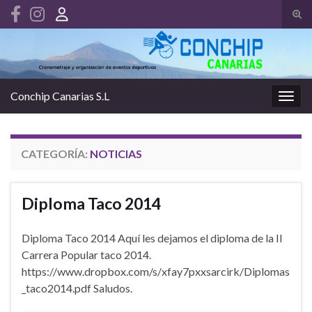
Alte
el
Search for:
form
de
bús
Conchip Canarias S.L
Alter
la
nave
CATEGORÍA:
NOTICIAS
Diploma Taco 2014
Diploma Taco 2014 Aquí les dejamos el diploma de la II
Carrera Popular taco 2014.
https://www.dropbox.com/s/xfay7pxxsarcirk/Diplomas
_taco2014.pdf Saludos.