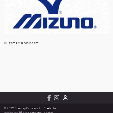
NUESTRO PODCAST
© 2022 Conchip Canarias S.L.
Contacto
Hecho con
por
Graphene Themes
.