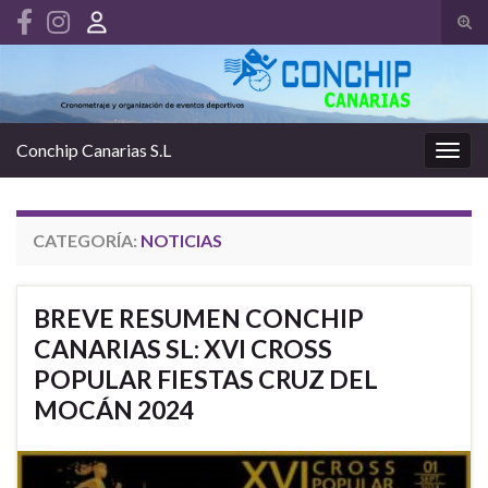
Alte
el
Search for:
form
de
bús
Conchip Canarias S.L
Alter
la
nave
CATEGORÍA:
NOTICIAS
BREVE RESUMEN CONCHIP
CANARIAS SL: XVI CROSS
POPULAR FIESTAS CRUZ DEL
MOCÁN 2024