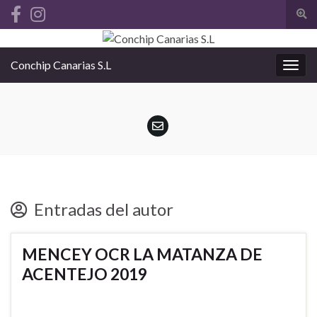
Alte
el
Search for:
form
Conchip Canarias S.L
de
Alter
bús
la
nave
Entradas del autor
MENCEY OCR LA MATANZA DE
ACENTEJO 2019