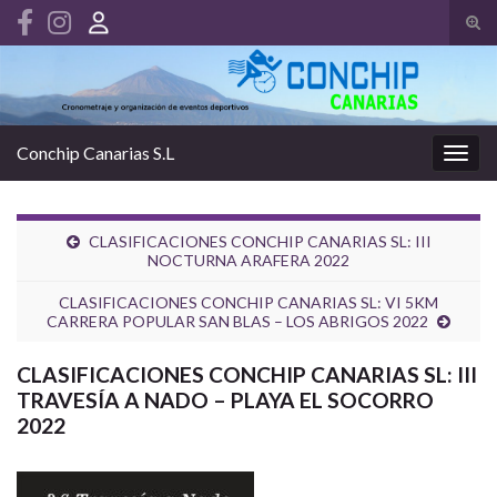
Alte
el
Search for:
form
de
bús
Conchip Canarias S.L
Alter
la
nave
CLASIFICACIONES CONCHIP CANARIAS SL: III
NOCTURNA ARAFERA 2022
CLASIFICACIONES CONCHIP CANARIAS SL: VI 5KM
CARRERA POPULAR SAN BLAS – LOS ABRIGOS 2022
CLASIFICACIONES CONCHIP CANARIAS SL: III
TRAVESÍA A NADO – PLAYA EL SOCORRO
2022