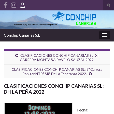
Alte
el
Search for:
form
de
bús
Conchip Canarias S.L
Alter
la
nave
CLASIFICACIONES CONCHIP CANARIAS SL: XI
CARRERA MONTAÑA RAVELO SAUZAL 2022.
CLASIFICACIONES CONCHIP CANARIAS SL: 8º Carrera
Popular NTRª SRª De La Esperanza 2022.
CLASIFICACIONES CONCHIP CANARIAS SL:
DH LA PEÑA 2022
Fecha: