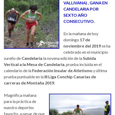
VALLIVANA) , GANA EN
CANDELARIA POR
SEXTO AÑO
CONSECUTIVO.
En la mañana de hoy
domingo
17 de
noviembre del 2019
se ha
celebrado en el municipio
sureño de
Candelaria
la novena edición de la
Subida
Vertical a la Mesa de Candelaria
, prueba incluida en el
calendario de la
Federación Insular de Atletismo
y última
prueba puntuable en la
III Liga Conchip Canarias de
carreras de Montaña 2019.
Magnifica mañana
para la práctica de
nuestro deportes
favorito, a pesar de que