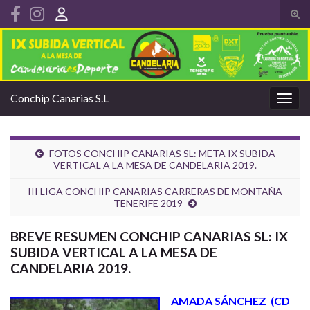
Alte
el
Search for:
form
de
bús
Conchip Canarias S.L
Alter
la
nave
FOTOS CONCHIP CANARIAS SL: META IX SUBIDA
VERTICAL A LA MESA DE CANDELARIA 2019.
III LIGA CONCHIP CANARIAS CARRERAS DE MONTAÑA
TENERIFE 2019
BREVE RESUMEN CONCHIP CANARIAS SL: IX
SUBIDA VERTICAL A LA MESA DE
CANDELARIA 2019.
AMADA SÁNCHEZ (CD