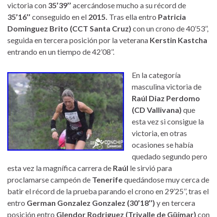
victoria con
35’39’’
acercándose mucho a su récord de
35’16’’
conseguido en el
2015.
Tras ella entro
Patricia
Dominguez Brito (CCT Santa Cruz)
con un crono de 40’53’’,
seguida en tercera posición por la veterana
Kerstin Kastcha
entrando en un tiempo de 42’08’’.
En la categoría
masculina victoria de
Raúl Diaz Perdomo
(CD Vallivana)
que
esta vez si consigue la
victoria, en otras
ocasiones se había
quedado segundo pero
esta vez la magnífica carrera de
Raúl
le sirvió para
proclamarse campeón de
Tenerife
quedándose muy cerca de
batir el récord de la prueba parando el crono en 29’25’’, tras el
entro
German Gonzalez Gonzalez (30’18’’)
y en tercera
posición entro
Glendor Rodriguez (Trivalle de Güímar)
con