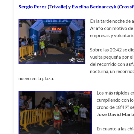
Sergio Perez (Trivalle) y Ewelina Bednarczyk (Crossf
En la tarde noche de 
Arafo
con motivo de l
empresas y voluntario
Sobre las 20:42 se di
vuelta pequeña por e
del recorrido con
asfa
nocturna, un recorrid
nuevo en la plaza.
Los más rápidos en
cumpliendo con lo
crono de 18’49’’, 
Jose David Mart
En cuanto a las ch