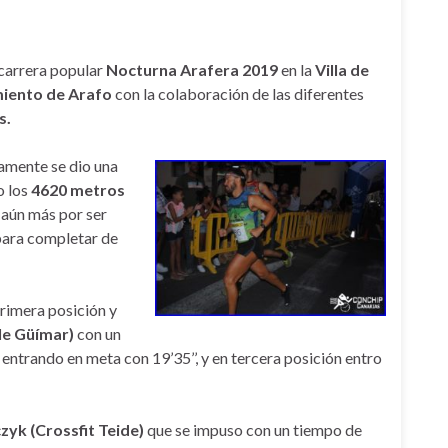
 carrera popular
Nocturna Arafera 2019
en la
Villa de
iento de Arafo
con la colaboración de las diferentes
s.
ramente se dio una
o los
4620 metros
 aún más por ser
 para completar de
primera posición y
le Güímar)
con un
entrando en meta con 19’35’’, y en tercera posición entro
yk (Crossfit Teide)
que se impuso con un tiempo de