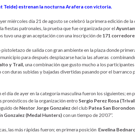
it Teide) estrenan la nocturna Arafera con victoria.
ayer miércoles día 21 de agosto se celebró la primera edición de la
a fiestas patronales, la prueba que fue organizada por el
Ayuntam
s tuvo una gran aceptación con una inscripción de
171 corredore
o pistoletazo de salida con gran ambiente en la plaza donde prime
l municipio para después desplazarse hacia las afueras combinand
lto y Trail,
una combinación que gusto mucho a los participantes
o con duras subidas y bajadas divertidas pasando por el barranco
 el día de ayer en la categoría masculina fueron los siguientes; en 
s pronósticos de la organización entro
Sergio Perez Rosa (Trival
seguido de
Nestor Jorge Gonzalez
del club
Patea San Borondon
ín Gonzalez (Medal Hunters)
con un tiempo de 20’07’’.
icas, las más rápidas fueron; en primera posición
Ewelina Bednarcz