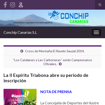
Alte
el
Search for:
form
de
bús
Conchip Canarias S.L
Alter
la
nave
Cross de Montaña El Ravelo Sauzal 2014.
“Los Catalanes y Las Carboneras” serán Campeonatos
Oficiales.
La II Espíritu Triabona abre su periodo de
inscripción
NOTA DE PRENSA
La Concejalía de Deportes del Ilustre