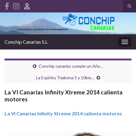
Alte
el
Search for:
form
de
bús
Conchip Canarias S.L
Alter
la
nave
Conchip canarias cumple un Año…
La Espíritu Triabona 5 y 10km…
La VI Canarias Infinity Xtreme 2014 calienta
motores
La VI Canarias Infinity Xtreme 2014 calienta motores