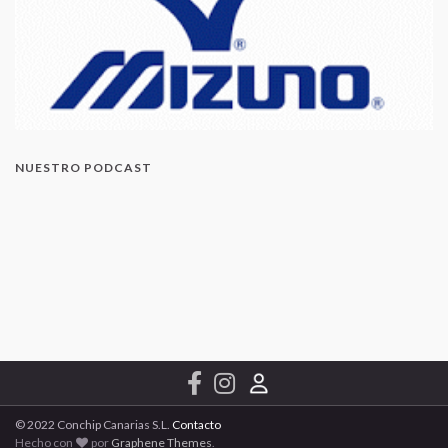
NUESTRO PODCAST
© 2022 Conchip Canarias S.L.
Contacto
Hecho con
por
Graphene Themes
.